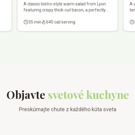
A classic bistro-style warm salad from Lyon
A 
featuring crispy thick-cut bacon, a perfectly
ten
poached egg, and crunchy croutons over a
bri
bed of bitter greens with a warm vinaigrette.
35
min
640
cal/serving
wi
cr
Objavte
svetové kuchyne
Preskúmajte chute z každého kúta sveta