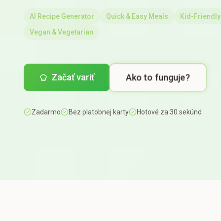
AI Recipe Generator
Quick & Easy Meals
Kid-Friendly
Vegan & Vegetarian
Ako to funguje?
Začať variť
Zadarmo
Bez platobnej karty
Hotové za 30 sekúnd