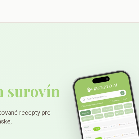
h surovín
zované recepty pre
nske,