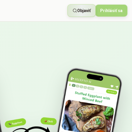
Objaviť
Prihlásiť sa