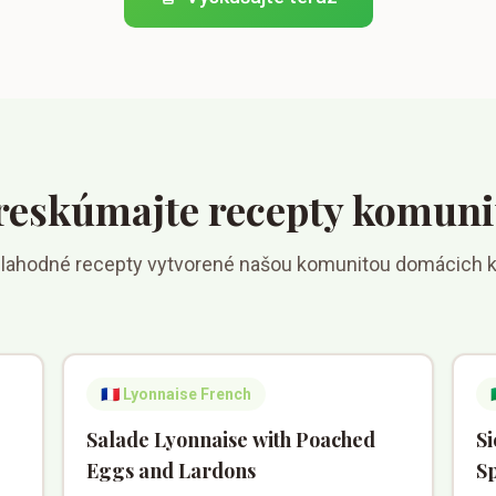
reskúmajte recepty komuni
 lahodné recepty vytvorené našou komunitou domácich 
🇫🇷
Lyonnaise French

Salade Lyonnaise with Poached
Si
Eggs and Lardons
Sp