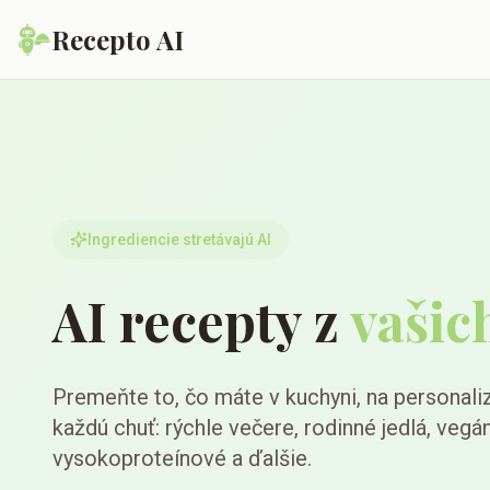
Recepto AI
Ingrediencie stretávajú AI
AI recepty z
vašic
Premeňte to, čo máte v kuchyni, na personali
každú chuť: rýchle večere, rodinné jedlá, vegá
vysokoproteínové a ďalšie.