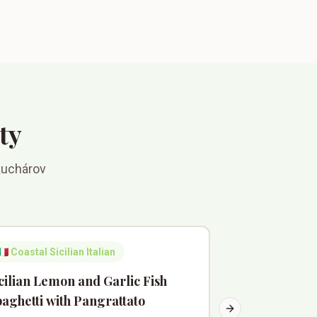
ty
kuchárov
🇹
Coastal Sicilian Italian
🇺🇸
American So
cilian Lemon and Garlic Fish
Louisiana Ba
aghetti with Pangrattato
Chocolate G
Next slide