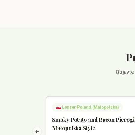
P
Objavte
🇵🇱
Lesser Poland (Małopolska)
Smoky Potato and Bacon Pierogi
Małopolska Style
Previous slide