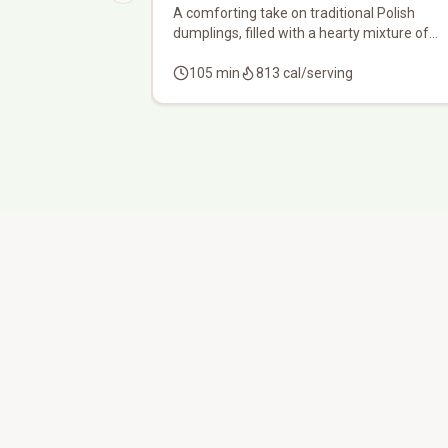
A comforting take on traditional Polish
dumplings, filled with a hearty mixture of
smoky bacon, sautéed onions, and creamy
potatoes to turn a 'bitter taste' into a savory
105
min
813
cal/serving
triumph.