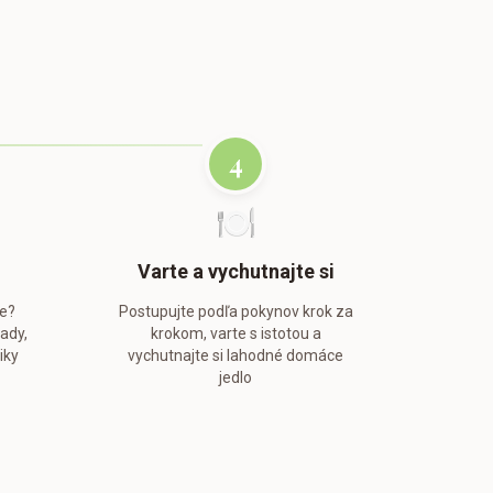
h
4
🍽️
Varte a vychutnajte si
te?
Postupujte podľa pokynov krok za
rady,
krokom, varte s istotou a
iky
vychutnajte si lahodné domáce
jedlo