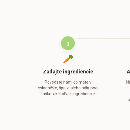
1
🥕
Zadajte ingrediencie
A
Povedzte nám, čo máte v
Ná
chladničke, špajzi alebo nákupnej
taške: akékoľvek ingrediencie
p