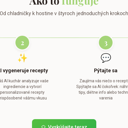
Ako to
funguje
Od chladničky k hostine v štyroch jednoduchých krokoc
2
3
✨
💬
I vygeneruje recepty
Pýtajte sa
š AI kuchár analyzuje vaše
Zaujíma vás niečo o recep
ingrediencie a vytvorí
Spýtajte sa AI čokoľvek: náh
personalizované recepty
tipy, diétne info alebo techn
rispôsobené vášmu vkusu
varenia
Vyskúšajte teraz