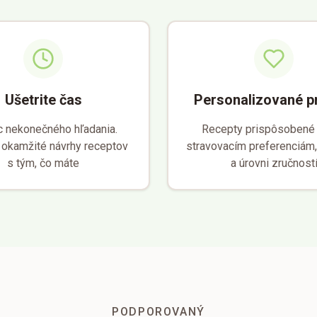
Ušetrite čas
Personalizované p
c nekonečného hľadania.
Recepty prispôsobené
 okamžité návrhy receptov
stravovacím preferenciám,
s tým, čo máte
a úrovni zručnost
PODPOROVANÝ