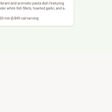
vibrant and aromatic pasta dish featuring
A rich, moist ban
der white fish fillets, toasted garlic, and a
layered with a ve
ght citrus-infused olive oil sauce, finished
finished with a d
th toasted breadcrumbs for a classic Sicilian
30
min
840
cal/serving
ganache glaze.
85
min
585
ca
unch.